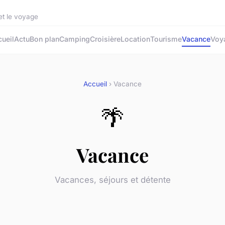
et le voyage
ueil
Actu
Bon plan
Camping
Croisière
Location
Tourisme
Vacance
Voy
Accueil
› Vacance
🌴
Vacance
Vacances, séjours et détente