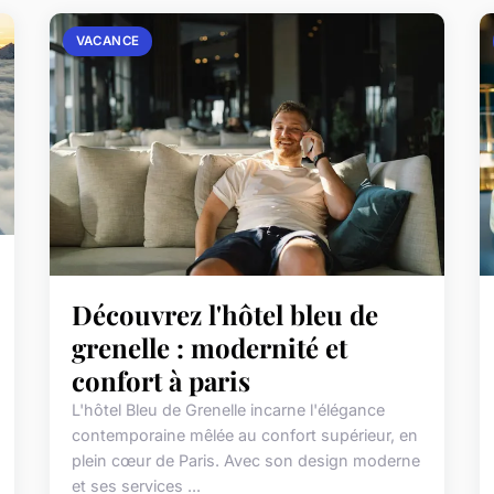
VACANCE
Découvrez l'hôtel bleu de
grenelle : modernité et
confort à paris
L'hôtel Bleu de Grenelle incarne l'élégance
contemporaine mêlée au confort supérieur, en
plein cœur de Paris. Avec son design moderne
et ses services ...