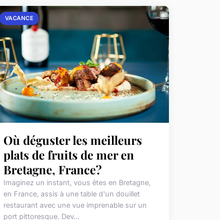
VACANCE
Où déguster les meilleurs
plats de fruits de mer en
Bretagne, France?
Imaginez un instant, vous êtes en Bretagne,
en France, assis à une table d'un douillet
restaurant avec une vue imprenable sur un
port pittoresque. Dev...