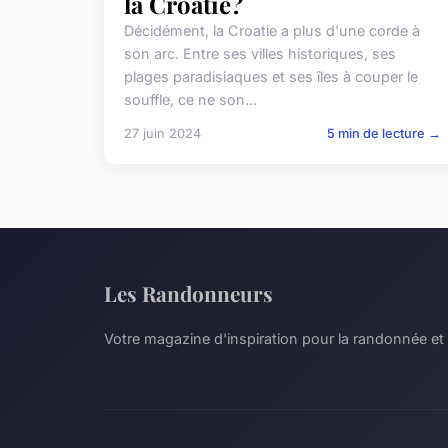
la Croatie?
Décidément, la Croatie a plus d'une corde à
son arc. Entre ses villes historiques, ses
plages paradisiaques et ses îles à couper le
souffle, ce ne son...
27 juin 2024
5 min de lecture →
Les Randonneurs
Votre magazine d'inspiration pour la randonnée et