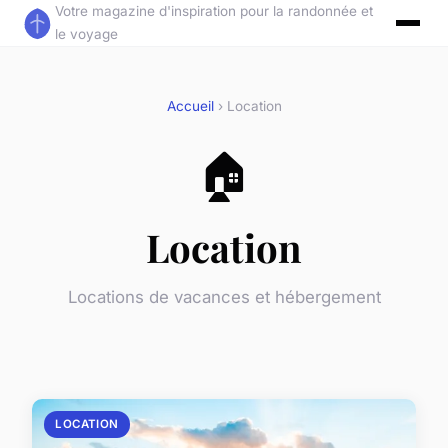
Votre magazine d'inspiration pour la randonnée et
le voyage
Accueil
› Location
🏠
Location
Locations de vacances et hébergement
LOCATION