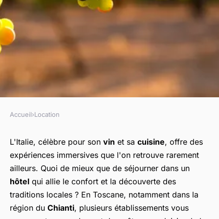
Accueil
›
Location
LOCATION
Quels hébergements en Italie
L'Italie, célèbre pour son
vin
et sa
cuisine
, offre des
expériences immersives que l'on retrouve rarement
proposent des ateliers de
ailleurs. Quoi de mieux que de séjourner dans un
fabrication de pâtes et des
hôtel
qui allie le confort et la découverte des
visites de vignobles?
traditions locales ? En Toscane, notamment dans la
région du
Chianti
, plusieurs établissements vous
Océane
•
27 juin 2024
•
4 min de lecture